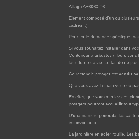
Alliage AA6060 T6.
Elément composé d'un ou plusieurs 
cadres...).
Pour toute demande spécifique, nou
Si vous souhaitez installer dans vot
Conteneur à arbustes / fleurs sans f
leur durée de vie. Le fait de ne pa
Ce rectangle potager est
vendu sa
Que vous ayez la main verte ou pas,
En effet, que vous mettiez des plant
potagers pourront accueillir tout t
D’une manière générale, les conten
inconvénients.
La jardinière en
acier
rouille. Les 