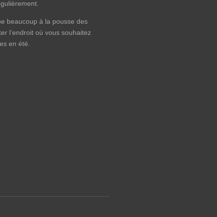
égulièrement.
icipe beaucoup à la pousse des
ter l’endroit où vous souhaitez
tes en été.