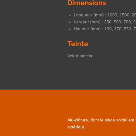
Dimensions
Longueur (mm) : 1000, 1500, 2
Largeur (mm) : 350, 500, 700, 
Hauteur (mm) : 190, 370, 550, 
Teinte
Voir nuancier
Alu-clôture
, dont le siège social es
extérieur.