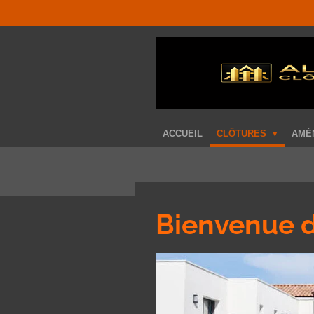
Passer
au
contenu
principal
ACCUEIL
CLÔTURES
AMÉ
Bienvenue d