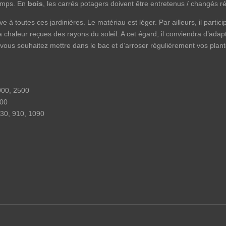
emps. En
bois
, les carrés potagers doivent être entretenus / changés r
e à toutes ces jardinières. Le matériau est léger. Par ailleurs, il part
la chaleur reçues des rayons du soleil. A cet égard, il conviendra d’adap
 vous souhaitez mettre dans le bac et d’arroser régulièrement vos plan
000, 2500
900
730, 910, 1090