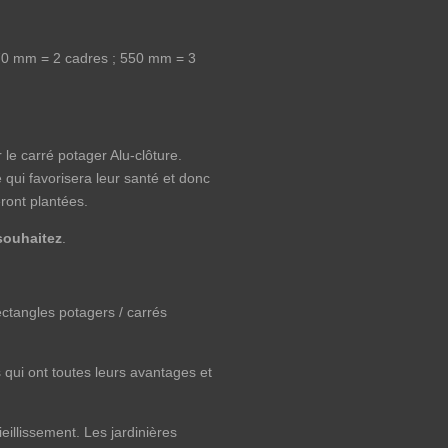
370 mm = 2 cadres ; 550 mm = 3
 le carré potager Alu-clôture.
 qui favorisera leur santé et donc
ront plantées.
sou
haitez
.
ectangles potagers / carrés
qui ont toutes leurs avantages et
eillissement. Les jardinières